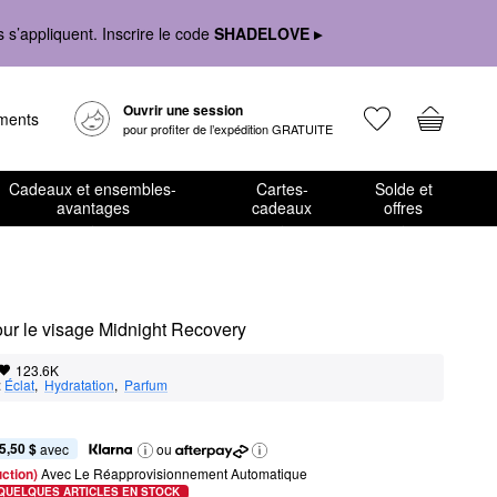
s’appliquent. Inscrire le code
SHADELOVE ▸
Ouvrir une session
ements
pour profiter de l’expédition GRATUITE
Cadeaux et ensembles-
Cartes-
Solde et
avantages
cadeaux
offres
our le visage Midnight Recovery
123.6K
:
Éclat
,  
Hydratation
,  
Parfum
5,50 $
 avec
ou
ction) 
Avec Le Réapprovisionnement Automatique
QUELQUES ARTICLES EN STOCK