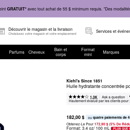
eint
GRATUIT*
avec tout achat de 55 $ minimum requis. *Des modalités 
Découvrir le magasin et la livraison
Services et évén
Choisissez votre magasin et votre emplacement
Bain et
Format
Parfums
Cheveux
Marques
corps
mini
Kiehl's Since 1851
Huile hydratante concentrée p
|
|
Ask a question
1,3K
Hautement évalué par les clients pour 
182,00 $
quatre paiements de 4
ou 
Obtenez-Le Pour
172,90 $ (5% De Rédu
Format:
3.4 oz/ 100 mL
PLUS QUE 