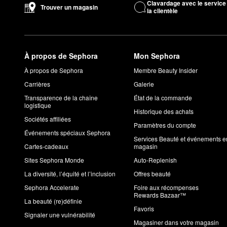
Clavardage avec le service
Trouver un magasin
la clientèle
À propos de Sephora
Mon Sephora
À propos de Sephora
Membre Beauty Insider
Carrières
Galerie
Transparence de la chaîne
État de la commande
logistique
Historique des achats
Sociétés affiliées
Paramètres du compte
Événements spéciaux Sephora
Services Beauté et événements e
Cartes-cadeaux
magasin
Sites Sephora Monde
Auto-Replenish
La diversité, l’équité et l’inclusion
Offres beauté
Sephora Accelerate
Foire aux récompenses
Rewards Bazaar™
La beauté (re)définie
Favoris
Signaler une vulnérabilité
Magasiner dans votre magasin