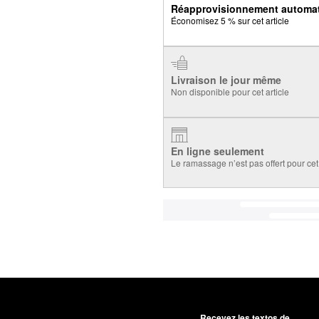
Réapprovisionnement automa
Économisez 5 % sur cet article
Livraison le jour même
Non disponible pour cet article
En ligne seulement
Le ramassage n’est pas offert pour cet 
Recevez les textos de