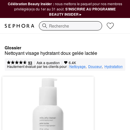
Célébration Beauty Insider :
nous mettons le paquet pour nos membres
privilégié(e)s du 1er au 31 août.
S’INSCRIRE AU PROGRAMME
BEAUTY INSIDER ▸
Recherche
Glossier
Nettoyant visage hydratant doux gelée lactée
|
|
Ask a question
93
6.4K
Hautement évalué par les clients pour :
Nettoyage
,  
Douceur
,  
Hydratation