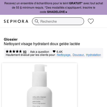
Recevez un ensemble d’échantillons pour le teint
GRATUIT*
avec tout achat
de 55 $ minimum requis. *Des modalités s’appliquent. Inscrire le
code
SHADELOVE ▸
Recherche
Glossier
Nettoyant visage hydratant doux gelée lactée
|
|
Ask a question
93
6.4K
Hautement évalué par les clients pour :
Nettoyage
,  
Douceur
,  
Hydratation