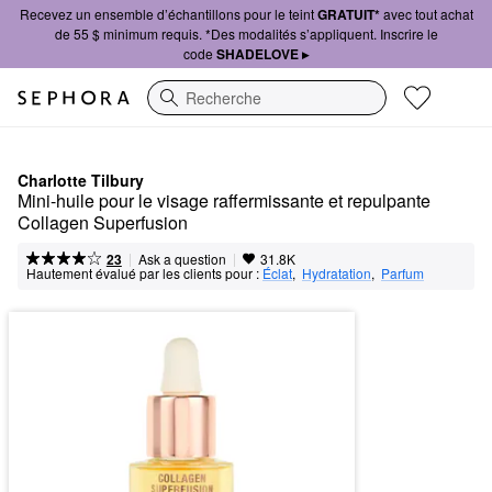
Recevez un ensemble d’échantillons pour le teint
GRATUIT*
avec tout achat
de 55 $ minimum requis. *Des modalités s’appliquent. Inscrire le
code
SHADELOVE ▸
Recherche
Charlotte Tilbury
Mini-huile pour le visage raffermissante et repulpante 
Collagen Superfusion
|
|
Ask a question
23
31.8K
Hautement évalué par les clients pour :
Éclat
,  
Hydratation
,  
Parfum