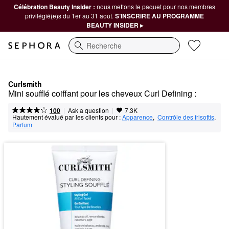
Célébration Beauty Insider :
nous mettons le paquet pour nos membres
privilégié(e)s du 1er au 31 août.
S’INSCRIRE AU PROGRAMME
BEAUTY INSIDER ▸
Recherche
Curlsmith
Mini soufflé coiffant pour les cheveux Curl Defining :
|
|
Ask a question
100
7.3K
Hautement évalué par les clients pour :
Apparence
,  
Contrôle des frisottis
,  
Parfum