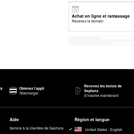
Achat en ligne et ramassage
Recevez-la demain
Recevez les textos de
 à
Obtenez l’appli
Sephora
Télécharger
S’inscrire maintenant
Aide
Région et langue
Service à la clientèle de Sephora
United States - English