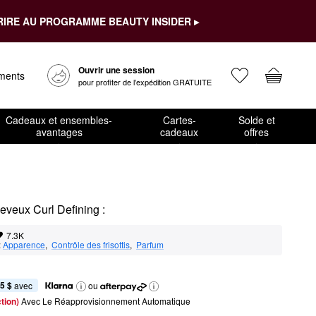
RIRE AU PROGRAMME BEAUTY INSIDER ▸
Ouvrir une session
ements
pour profiter de l’expédition GRATUITE
Cadeaux et ensembles-
Cartes-
Solde et
avantages
cadeaux
offres
heveux Curl Defining :
7.3K
:
Apparence
,  
Contrôle des frisottis
,  
Parfum
5 $
 avec
ou
tion) 
Avec Le Réapprovisionnement Automatique