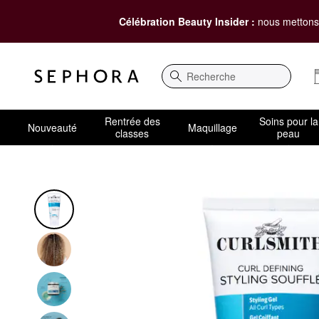
Célébration Beauty Insider :
nous mettons 
Recherche
Rentrée des
Soins pour la
Nouveauté
Maquillage
classes
peau