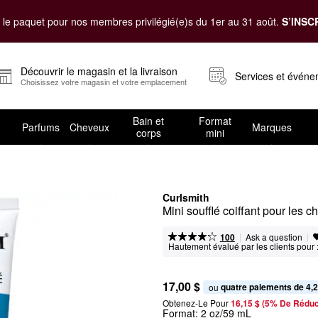
le paquet pour nos membres privilégié(e)s du 1er au 31 août.
S’INSC
Découvrir le magasin et la livraison
Services et évén
Choisissez votre magasin et votre emplacement
Bain et
Format
Parfums
Cheveux
Marques
corps
mini
Curlsmith
Mini soufflé coiffant pour les c
|
|
Ask a question
100
Hautement évalué par les clients pour 
17,00 $
quatre paiements de 4,2
ou 
Obtenez-Le Pour
16,15 $ (5% De Réduc
Format:
2 oz/59 mL