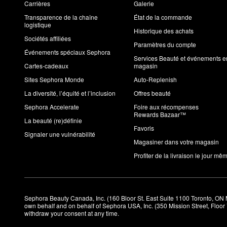
Carrières
Galerie
Transparence de la chaîne
État de la commande
logistique
Historique des achats
Sociétés affiliées
Paramètres du compte
Événements spéciaux Sephora
Services Beauté et événements e
Cartes-cadeaux
magasin
Sites Sephora Monde
Auto-Replenish
La diversité, l’équité et l’inclusion
Offres beauté
Sephora Accelerate
Foire aux récompenses
Rewards Bazaar™
La beauté (re)définie
Favoris
Signaler une vulnérabilité
Magasiner dans votre magasin
Profiter de la livraison le jour mê
Sephora Beauty Canada, Inc. (160 Bloor St. East Suite 1100 Toronto, ON 
own behalf and on behalf of Sephora USA, Inc. (350 Mission Street, Floo
withdraw your consent at any time.