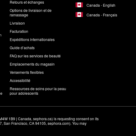
Retours et échanges
Canada - English
Options de livraison et de
Canada - Français
ramassage
Livraison
Facturation
n
Expéditions internationales
Guide d’achats
FAQ sur les services de beauté
Emplacements du magasin
Versements flexibles
Accessibilité
Ressources de soins pour la peau
me
pour adolescents
M4W 1B9 | Canada, sephora.ca) is requesting consent on its 
r 7, San Francisco, CA 94105, sephora.com). You may 