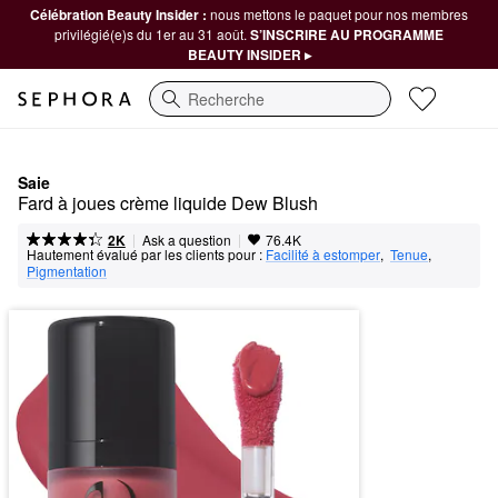
Célébration Beauty Insider :
nous mettons le paquet pour nos membres
privilégié(e)s du 1er au 31 août.
S’INSCRIRE AU PROGRAMME
BEAUTY INSIDER ▸
Recherche
Saie
Fard à joues crème liquide Dew Blush
|
|
Ask a question
2K
76.4K
Hautement évalué par les clients pour :
Facilité à estomper
,  
Tenue
,  
Pigmentation