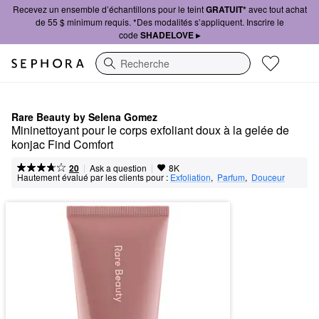
Recevez un ensemble d’échantillons pour le teint
GRATUIT*
avec tout achat
de 55 $ minimum requis. *Des modalités s’appliquent. Inscrire le
code
SHADELOVE ▸
Recherche
Rare Beauty by Selena Gomez
Mininettoyant pour le corps exfoliant doux à la gelée de 
konjac Find Comfort
|
|
Ask a question
20
8K
Hautement évalué par les clients pour :
Exfoliation
,  
Parfum
,  
Douceur