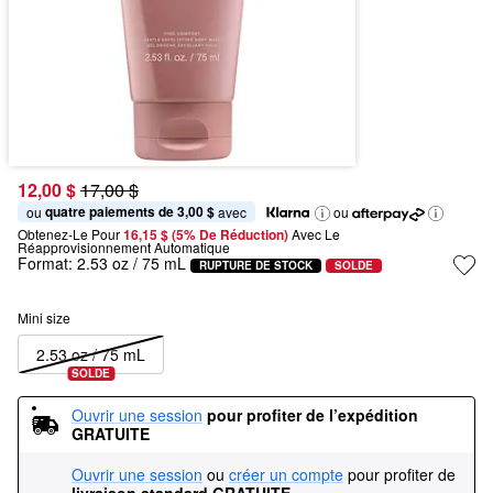
12,00 $
17,00 $
quatre paiements de 3,00 $
ou 
 avec
ou
Obtenez-Le Pour
16,15 $ (5% De Réduction) 
Avec Le 
Réapprovisionnement Automatique
Format:
2.53 oz / 75 mL
RUPTURE DE STOCK
SOLDE
Mini size
2.53 oz / 75 mL
SOLDE
Ouvrir une session
pour profiter de l’expédition 
GRATUITE
Ouvrir une session
ou
créer un compte
pour profiter de