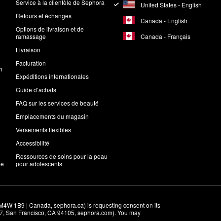
Service à la clientèle de Sephora
United States - English
Retours et échanges
Canada - English
Options de livraison et de
Canada - Français
ramassage
Livraison
Facturation
n
Expéditions internationales
Guide d’achats
FAQ sur les services de beauté
Emplacements du magasin
Versements flexibles
Accessibilité
Ressources de soins pour la peau
me
pour adolescents
M4W 1B9 | Canada, sephora.ca) is requesting consent on its 
r 7, San Francisco, CA 94105, sephora.com). You may 