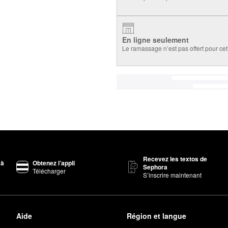
En ligne seulement
Le ramassage n’est pas offert pour cet 
Recevez les textos de
 à
Obtenez l’appli
Sephora
Télécharger
S’inscrire maintenant
Aide
Région et langue