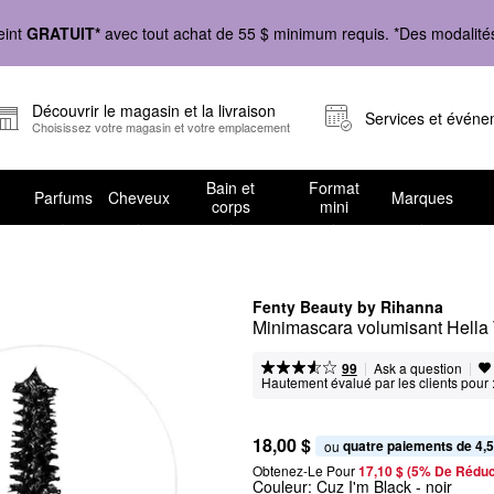
eint
GRATUIT*
avec tout achat de 55 $ minimum requis. *Des modalités 
Découvrir le magasin et la livraison
Services et évén
Choisissez votre magasin et votre emplacement
Bain et
Format
Parfums
Cheveux
Marques
corps
mini
Fenty Beauty by Rihanna
Minimascara volumisant Hella
|
|
Ask a question
99
Hautement évalué par les clients pour 
18,00 $
quatre paiements de 4,5
ou 
Obtenez-Le Pour
17,10 $ (5% De Réduc
Couleur:
Cuz I'm Black
- noir