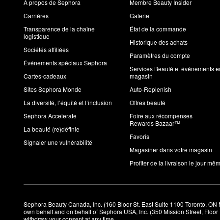
À propos de Sephora
Membre Beauty Insider
Carrières
Galerie
Transparence de la chaîne
État de la commande
logistique
Historique des achats
Sociétés affiliées
Paramètres du compte
Événements spéciaux Sephora
Services Beauté et événements e
Cartes-cadeaux
magasin
Sites Sephora Monde
Auto-Replenish
La diversité, l’équité et l’inclusion
Offres beauté
Sephora Accelerate
Foire aux récompenses
Rewards Bazaar™
La beauté (re)définie
Favoris
Signaler une vulnérabilité
Magasiner dans votre magasin
Profiter de la livraison le jour mê
Sephora Beauty Canada, Inc. (160 Bloor St. East Suite 1100 Toronto, ON 
own behalf and on behalf of Sephora USA, Inc. (350 Mission Street, Floo
withdraw your consent at any time.