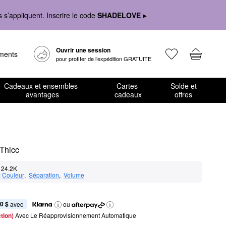
s’appliquent. Inscrire le code
SHADELOVE ▸
Ouvrir une session
ements
pour profiter de l’expédition GRATUITE
Cadeaux et ensembles-
Cartes-
Solde et
avantages
cadeaux
offres
 Thicc
24.2K
:
Couleur
,  
Séparation
,  
Volume
0 $
 avec
ou
tion) 
Avec Le Réapprovisionnement Automatique