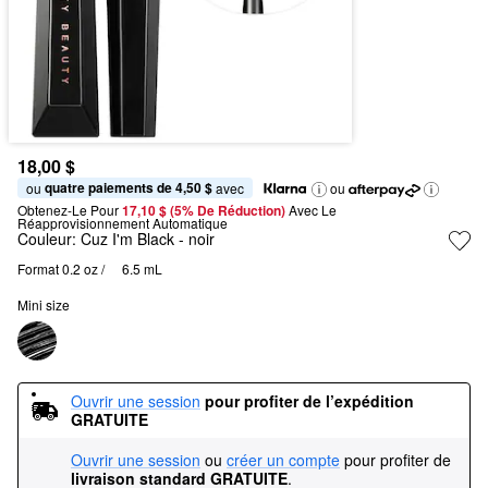
18,00 $
quatre paiements de 4,50 $
ou 
 avec
ou
Obtenez-Le Pour
17,10 $ (5% De Réduction) 
Avec Le 
Réapprovisionnement Automatique
Couleur:
Cuz I'm Black
- noir
Format 0.2 oz / 	6.5 mL
Mini size
Ouvrir une session
pour profiter de l’expédition 
GRATUITE
Ouvrir une session
ou
créer un compte
pour profiter de
livraison standard GRATUITE
.