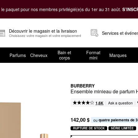
le paquet pour nos membres privilégié(e)s du 1er au 31 août.
S’INSC
Découvrir le magasin et la livraison
Services et évén
Choisissez votre magasin et votre emplacement
Bain et
Format
Parfums
Cheveux
Marques
corps
mini
BURBERRY
Ensemble minieau de parfum 
|
|
Ask a question
1,6K
142,00 $
quatre paiements de 3
ou 
RUPTURE DE STOCK
SÉRIE LIMITÉE