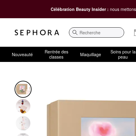
Célébration Beauty Insider :
nous mettons 
Recherche
Rentrée des
Soins pour la
Nouveauté
Maquillage
classes
peau