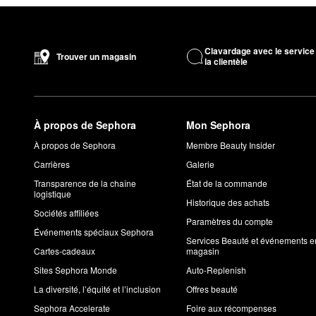
Clavardage avec le service
Trouver un magasin
la clientèle
À propos de Sephora
Mon Sephora
À propos de Sephora
Membre Beauty Insider
Carrières
Galerie
Transparence de la chaîne
État de la commande
logistique
Historique des achats
Sociétés affiliées
Paramètres du compte
Événements spéciaux Sephora
Services Beauté et événements e
Cartes-cadeaux
magasin
Sites Sephora Monde
Auto-Replenish
La diversité, l’équité et l’inclusion
Offres beauté
Sephora Accelerate
Foire aux récompenses