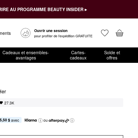
RIRE AU PROGRAMME BEAUTY INSIDER ▸
Ouvrir une session
ements
pour profiter de l’expédition GRATUITE
Cadeaux et ensembles-
Cartes-
Solde et
avantages
cadeaux
offres
Her
27.3K
5,50 $
 avec
ou