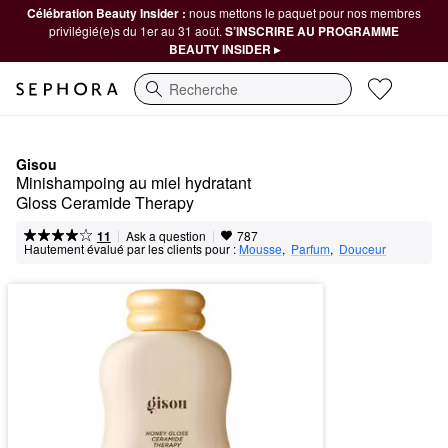
Célébration Beauty Insider :
nous mettons le paquet pour nos membres
privilégié(e)s du 1er au 31 août.
S’INSCRIRE AU PROGRAMME
BEAUTY INSIDER ▸
Recherche
Gisou
Minishampoing au miel hydratant 
Gloss Ceramide Therapy
|
|
Ask a question
11
787
Hautement évalué par les clients pour :
Mousse
,  
Parfum
,  
Douceur