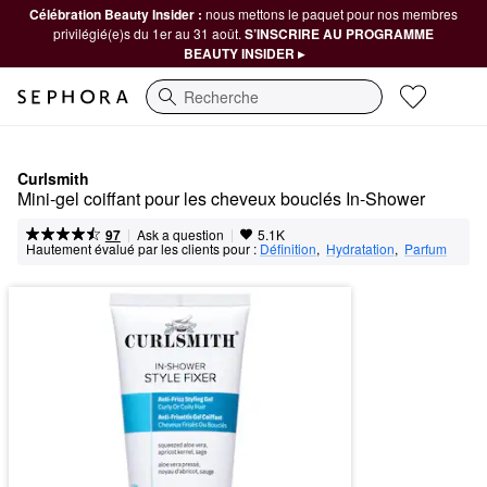
Célébration Beauty Insider :
nous mettons le paquet pour nos membres
privilégié(e)s du 1er au 31 août.
S’INSCRIRE AU PROGRAMME
BEAUTY INSIDER ▸
Recherche
Curlsmith
Mini-gel coiffant pour les cheveux bouclés In-Shower
|
|
Ask a question
97
5.1K
Hautement évalué par les clients pour :
Définition
,  
Hydratation
,  
Parfum