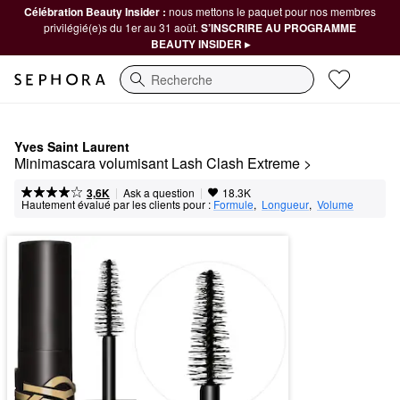
Célébration Beauty Insider :
nous mettons le paquet pour nos membres
privilégié(e)s du 1er au 31 août.
S’INSCRIRE AU PROGRAMME
BEAUTY INSIDER ▸
Recherche
Yves Saint Laurent
Minimascara volumisant Lash Clash Extreme >
|
|
Ask a question
3,6K
18.3K
Hautement évalué par les clients pour :
Formule
,  
Longueur
,  
Volume