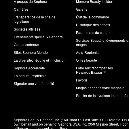
À propos de Sephora
Membre Beauty Insider
Carrières
Galerie
Transparence de la chaîne
État de la commande
logistique
Historique des achats
Sociétés affiliées
Paramètres du compte
Événements spéciaux Sephora
Services Beauté et événements e
Cartes-cadeaux
magasin
Sites Sephora Monde
Auto-Replenish
La diversité, l’équité et l’inclusion
Offres beauté
Sephora Accelerate
Foire aux récompenses
Rewards Bazaar™
La beauté (re)définie
Favoris
Signaler une vulnérabilité
Magasiner dans votre magasin
Profiter de la livraison le jour mê
Sephora Beauty Canada, Inc. (160 Bloor St. East Suite 1100 Toronto, ON 
own behalf and on behalf of Sephora USA, Inc. (350 Mission Street, Floo
withdraw your consent at any time.