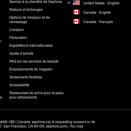
Service à la clientèle de Sephora
United States - English
Retours et échanges
Canada - English
Options de livraison et de
Canada - Français
ramassage
Livraison
Facturation
n
Expéditions internationales
Guide d’achats
FAQ sur les services de beauté
Emplacements du magasin
Versements flexibles
Accessibilité
Ressources de soins pour la peau
me
pour adolescents
M4W 1B9 | Canada, sephora.ca) is requesting consent on its 
r 7, San Francisco, CA 94105, sephora.com). You may 