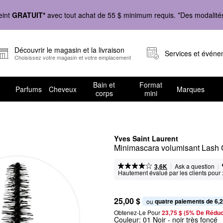
eint
GRATUIT*
avec tout achat de 55 $ minimum requis. *Des modalités 
Découvrir le magasin et la livraison
Services et évén
Choisissez votre magasin et votre emplacement
Bain et
Format
Parfums
Cheveux
Marques
corps
mini
Yves Saint Laurent
Minimascara volumisant Lash 
|
|
Ask a question
3,6K
Hautement évalué par les clients pour 
25,00 $
quatre paiements de 6,2
ou 
Obtenez-Le Pour
23,75 $ (5% De Réduc
Couleur:
01 Noir
- noir très foncé