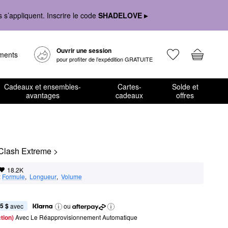
s’appliquent. Inscrire le code
SHADELOVE ▸
Ouvrir une session
ements
pour profiter de l’expédition GRATUITE
Cadeaux et ensembles-
Cartes-
Solde et
avantages
cadeaux
offres
Clash Extreme >
18.2K
:
Formule
,  
Longueur
,  
Volume
5 $
 avec
ou
tion) 
Avec Le Réapprovisionnement Automatique