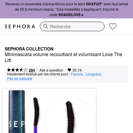
Recevez un ensemble d’échantillons pour le teint
GRATUIT*
avec tout achat
de 55 $ minimum requis. *Des modalités s’appliquent. Inscrire le
code
SHADELOVE ▸
Recherche
SEPHORA COLLECTION
Minimascara volume recourbant et volumisant Love The 
Lift
|
|
Ask a question
284
35.1K
Hautement évalué par les clients pour :
Favoris
,  
Longueur
,  
Pas de paquets