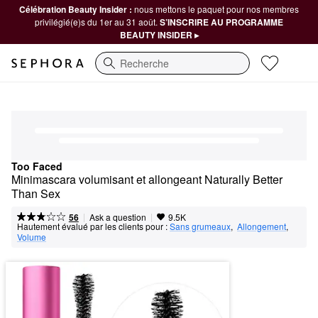
Célébration Beauty Insider :
nous mettons le paquet pour nos membres
privilégié(e)s du 1er au 31 août.
S’INSCRIRE AU PROGRAMME
BEAUTY INSIDER ▸
Recherche
Too Faced
Minimascara volumisant et allongeant Naturally Better 
Than Sex
|
|
Ask a question
56
9.5K
Hautement évalué par les clients pour :
Sans grumeaux
,  
Allongement
,  
Volume