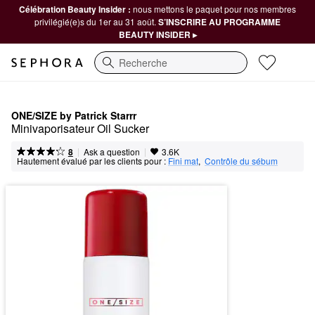
Célébration Beauty Insider :
nous mettons le paquet pour nos membres
privilégié(e)s du 1er au 31 août.
S’INSCRIRE AU PROGRAMME
BEAUTY INSIDER ▸
Recherche
ONE/SIZE by Patrick Starrr
Minivaporisateur Oil Sucker
|
|
Ask a question
8
3.6K
Hautement évalué par les clients pour :
Fini mat
,  
Contrôle du sébum