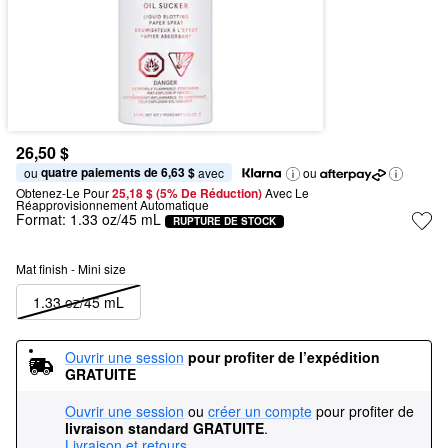
26,50 $
quatre paiements de 6,63 $
ou 
 avec
ou
Obtenez-Le Pour
25,18 $ (5% De Réduction) 
Avec Le 
Réapprovisionnement Automatique
Format:
1.33 oz/45 mL
RUPTURE DE STOCK
Mat finish - Mini size
1.33 oz/45 mL
Ouvrir une session
pour profiter de l’expédition 
GRATUITE
Ouvrir une session
ou
créer un compte
pour profiter de
livraison standard GRATUITE
.
Livraison et retours