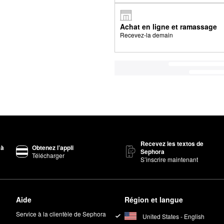
Achat en ligne et ramassage
Recevez-la demain
Recevez les textos de
 à
Obtenez l’appli
Sephora
Télécharger
S’inscrire maintenant
Aide
Région et langue
Service à la clientèle de Sephora
United States - English