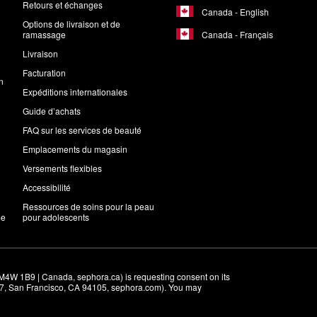
Retours et échanges
Canada - English
Options de livraison et de
Canada - Français
ramassage
Livraison
Facturation
n
Expéditions internationales
Guide d’achats
FAQ sur les services de beauté
Emplacements du magasin
Versements flexibles
Accessibilité
Ressources de soins pour la peau
me
pour adolescents
M4W 1B9 | Canada, sephora.ca) is requesting consent on its 
r 7, San Francisco, CA 94105, sephora.com). You may 