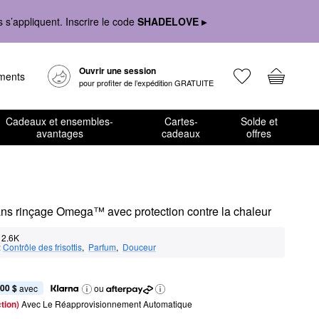
s’appliquent. Inscrire le code
SHADELOVE ▸
Ouvrir une session
ements
pour profiter de l’expédition GRATUITE
Cadeaux et ensembles-
Cartes-
Solde et
avantages
cadeaux
offres
sans rinçage Omega™ avec protection contre la chaleur
2.6K
:
Contrôle des frisottis
,  
Parfum
,  
Douceur
,00 $
 avec
ou
tion) 
Avec Le Réapprovisionnement Automatique