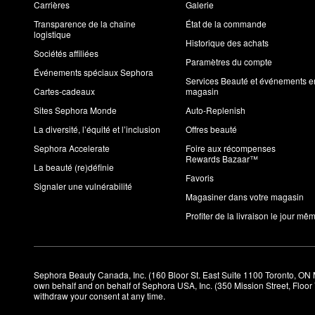
Carrières
Galerie
Transparence de la chaîne
État de la commande
logistique
Historique des achats
Sociétés affiliées
Paramètres du compte
Événements spéciaux Sephora
Services Beauté et événements e
Cartes-cadeaux
magasin
Sites Sephora Monde
Auto-Replenish
La diversité, l’équité et l’inclusion
Offres beauté
Sephora Accelerate
Foire aux récompenses
Rewards Bazaar™
La beauté (re)définie
Favoris
Signaler une vulnérabilité
Magasiner dans votre magasin
Profiter de la livraison le jour mê
Sephora Beauty Canada, Inc. (160 Bloor St. East Suite 1100 Toronto, ON 
own behalf and on behalf of Sephora USA, Inc. (350 Mission Street, Floo
withdraw your consent at any time.