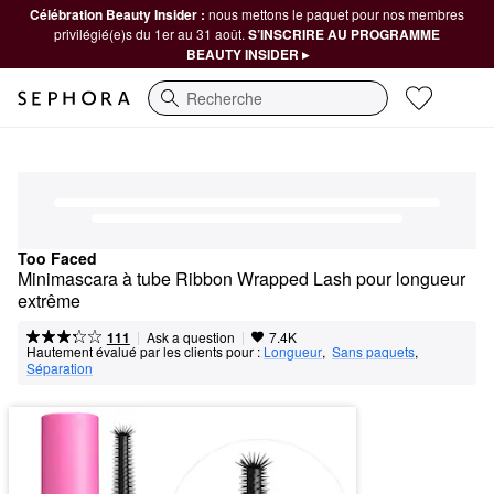
Célébration Beauty Insider :
nous mettons le paquet pour nos membres
privilégié(e)s du 1er au 31 août.
S’INSCRIRE AU PROGRAMME
BEAUTY INSIDER ▸
Recherche
Too Faced
Minimascara à tube Ribbon Wrapped Lash pour longueur 
extrême
|
|
Ask a question
111
7.4K
Hautement évalué par les clients pour :
Longueur
,  
Sans paquets
,  
Séparation