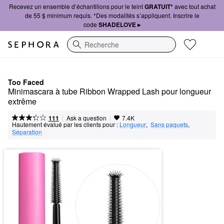
Recevez un ensemble d’échantillons pour le teint
GRATUIT*
avec tout achat
de 55 $ minimum requis. *Des modalités s’appliquent. Inscrire le
code
SHADELOVE ▸
Recherche
Too Faced
Minimascara à tube Ribbon Wrapped Lash pour longueur 
extrême
|
|
Ask a question
111
7.4K
Hautement évalué par les clients pour :
Longueur
,  
Sans paquets
,  
Séparation