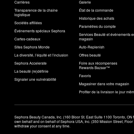
Carrières
Galerie
Transparence de la chaîne
État de la commande
logistique
Historique des achats
Sociétés affiliées
Paramètres du compte
Événements spéciaux Sephora
Services Beauté et événements e
Cartes-cadeaux
magasin
Sites Sephora Monde
Auto-Replenish
La diversité, l’équité et l’inclusion
Offres beauté
Sephora Accelerate
Foire aux récompenses
Rewards Bazaar™
La beauté (re)définie
Favoris
Signaler une vulnérabilité
Magasiner dans votre magasin
Profiter de la livraison le jour mê
Sephora Beauty Canada, Inc. (160 Bloor St. East Suite 1100 Toronto, ON 
own behalf and on behalf of Sephora USA, Inc. (350 Mission Street, Floo
withdraw your consent at any time.