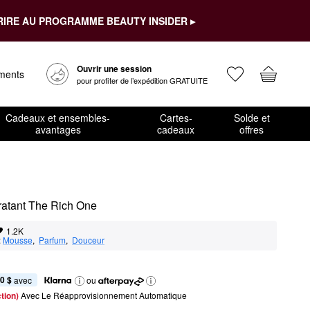
RIRE AU PROGRAMME BEAUTY INSIDER ▸
Ouvrir une session
ements
pour profiter de l’expédition GRATUITE
Cadeaux et ensembles-
Cartes-
Solde et
avantages
cadeaux
offres
ratant The Rich One
1.2K
:
Mousse
,  
Parfum
,  
Douceur
0 $
 avec
ou
tion) 
Avec Le Réapprovisionnement Automatique