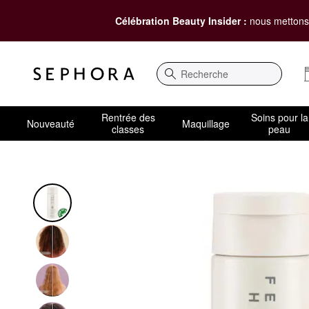
Célébration Beauty Insider :
nous mettons 
Recherche
Rentrée des
Soins pour la
Nouveauté
Maquillage
classes
peau