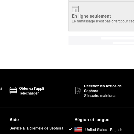
En ligne seulement
Le ramassage n’est pas offert pour cet 
Recevez les textos de
 à
Obtenez l’appli
Sephora
Télécharger
S’inscrire maintenant
Aide
Région et langue
Service à la clientèle de Sephora
United States - English