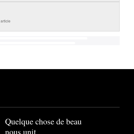
article
Quelque chose de beau
nous unit