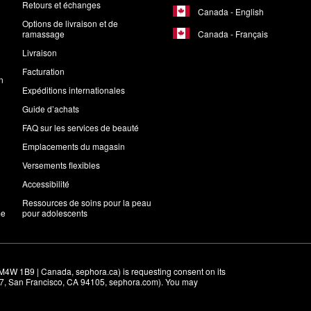
Retours et échanges
Canada - English
Options de livraison et de
Canada - Français
ramassage
Livraison
Facturation
n
Expéditions internationales
Guide d’achats
FAQ sur les services de beauté
Emplacements du magasin
Versements flexibles
Accessibilité
Ressources de soins pour la peau
me
pour adolescents
M4W 1B9 | Canada, sephora.ca) is requesting consent on its 
r 7, San Francisco, CA 94105, sephora.com). You may 