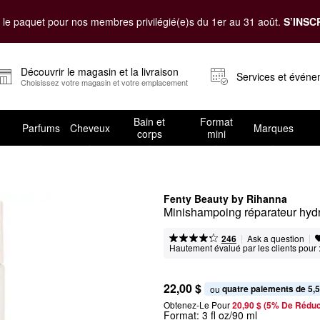
le paquet pour nos membres privilégié(e)s du 1er au 31 août.
S’INSC
Découvrir le magasin et la livraison
Services et évén
Choisissez votre magasin et votre emplacement
Bain et
Format
Parfums
Cheveux
Marques
corps
mini
Fenty Beauty by Rihanna
Minishampoing réparateur hyd
|
|
Ask a question
246
Hautement évalué par les clients pour 
22,00 $
quatre paiements de 5,5
ou 
Obtenez-Le Pour
20,90 $ (5% De Réduc
Format:
3 fl oz/90 ml