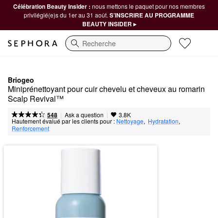
Célébration Beauty Insider :
nous mettons le paquet pour nos membres
privilégié(e)s du 1er au 31 août.
S’INSCRIRE AU PROGRAMME
BEAUTY INSIDER ▸
Recherche
Briogeo
Miniprénettoyant pour cuir chevelu et cheveux au romarin 
Scalp Revival™
|
|
Ask a question
548
3.8K
Hautement évalué par les clients pour :
Nettoyage
,  
Hydratation
,  
Renforcement