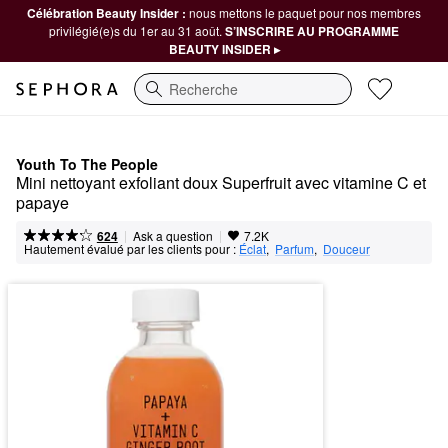
Célébration Beauty Insider :
nous mettons le paquet pour nos membres
privilégié(e)s du 1er au 31 août.
S’INSCRIRE AU PROGRAMME
BEAUTY INSIDER ▸
Recherche
Youth To The People
Mini nettoyant exfoliant doux Superfruit avec vitamine C et 
papaye
|
|
Ask a question
624
7.2K
Hautement évalué par les clients pour :
Éclat
,  
Parfum
,  
Douceur