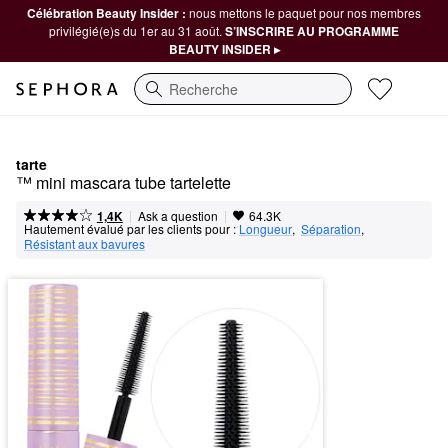
Célébration Beauty Insider :
nous mettons le paquet pour nos membres
privilégié(e)s du 1er au 31 août.
S’INSCRIRE AU PROGRAMME
BEAUTY INSIDER ▸
Recherche
tarte
™ mini mascara tube tartelette
|
|
Ask a question
1,4K
64.3K
Hautement évalué par les clients pour :
Longueur
,  
Séparation
,  
Résistant aux bavures