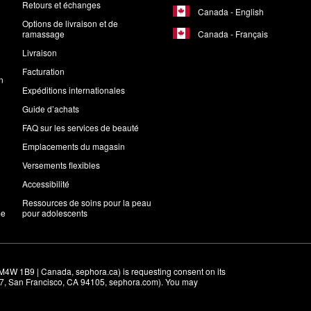
Retours et échanges
Canada - English
Options de livraison et de
Canada - Français
ramassage
Livraison
Facturation
n
Expéditions internationales
Guide d’achats
FAQ sur les services de beauté
Emplacements du magasin
Versements flexibles
Accessibilité
Ressources de soins pour la peau
me
pour adolescents
M4W 1B9 | Canada, sephora.ca) is requesting consent on its 
r 7, San Francisco, CA 94105, sephora.com). You may 