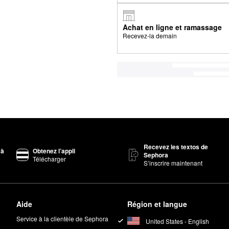
Achat en ligne et ramassage
Recevez-la demain
Recevez les textos de
 à
Obtenez l’appli
Sephora
Télécharger
S’inscrire maintenant
Aide
Région et langue
Service à la clientèle de Sephora
United States - English