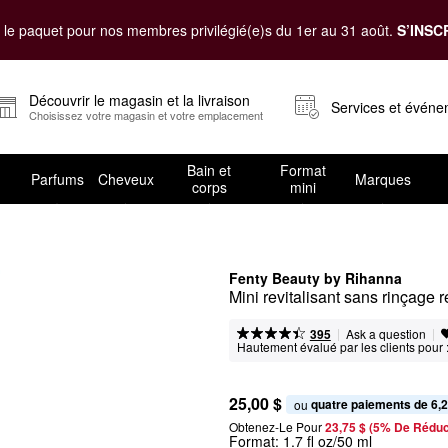
le paquet pour nos membres privilégié(e)s du 1er au 31 août.
S’INSC
Découvrir le magasin et la livraison
Services et évén
Choisissez votre magasin et votre emplacement
Bain et
Format
Parfums
Cheveux
Marques
corps
mini
Fenty Beauty by Rihanna
Mini revitalisant sans rinçage 
|
|
Ask a question
395
Hautement évalué par les clients pour 
25,00 $
quatre paiements de 6,2
ou 
Obtenez-Le Pour
23,75 $ (5% De Réduc
Format:
1.7 fl oz/50 ml