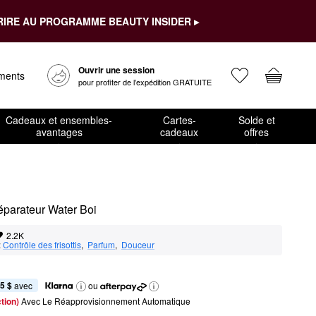
RIRE AU PROGRAMME BEAUTY INSIDER ▸
Ouvrir une session
ements
pour profiter de l’expédition GRATUITE
Cadeaux et ensembles-
Cartes-
Solde et
avantages
cadeaux
offres
réparateur Water Boi
2.2K
:
Contrôle des frisottis
,  
Parfum
,  
Douceur
5 $
 avec
ou
tion) 
Avec Le Réapprovisionnement Automatique