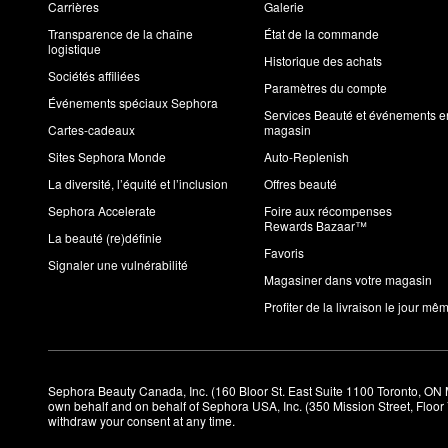
Carrières
Galerie
Transparence de la chaîne
État de la commande
logistique
Historique des achats
Sociétés affiliées
Paramètres du compte
Événements spéciaux Sephora
Services Beauté et événements e
Cartes-cadeaux
magasin
Sites Sephora Monde
Auto-Replenish
La diversité, l’équité et l’inclusion
Offres beauté
Sephora Accelerate
Foire aux récompenses
Rewards Bazaar™
La beauté (re)définie
Favoris
Signaler une vulnérabilité
Magasiner dans votre magasin
Profiter de la livraison le jour mê
Sephora Beauty Canada, Inc. (160 Bloor St. East Suite 1100 Toronto, ON 
own behalf and on behalf of Sephora USA, Inc. (350 Mission Street, Floo
withdraw your consent at any time.