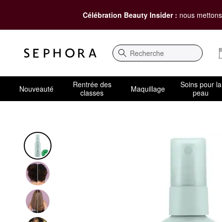
Célébration Beauty Insider :
nous mettons 
Recherche
Rentrée des
Soins pour la
Nouveauté
Maquillage
classes
peau