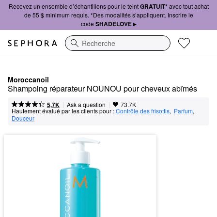
Recevez un ensemble d’échantillons pour le teint
GRATUIT*
avec tout achat
de 55 $ minimum requis. *Des modalités s’appliquent. Inscrire le
code
SHADELOVE ▸
Recherche
Moroccanoil
Shampoing réparateur NOUNOU pour cheveux abîmés
|
|
Ask a question
5,7K
73.7K
Hautement évalué par les clients pour :
Contrôle des frisottis
,  
Parfum
,  
Douceur