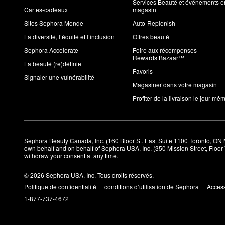
Services Beauté et événements e
Cartes-cadeaux
magasin
Sites Sephora Monde
Auto-Replenish
La diversité, l’équité et l’inclusion
Offres beauté
Sephora Accelerate
Foire aux récompenses
Rewards Bazaar™
La beauté (re)définie
Favoris
Signaler une vulnérabilité
Magasiner dans votre magasin
Profiter de la livraison le jour mê
Sephora Beauty Canada, Inc. (160 Bloor St. East Suite 1100 Toronto, ON 
own behalf and on behalf of Sephora USA, Inc. (350 Mission Street, Floo
withdraw your consent at any time.
© 2026 Sephora USA, Inc. Tous droits réservés.
Politique de confidentialité
conditions d’utilisation de Sephora
Access
1-877-737-4672