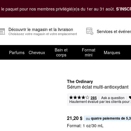
le paquet pour nos membres privilégié(e)s du 1er au 31 août.
S’INSC
Découvrir le magasin et la livraison
Services et évén
Choisissez votre magasin et votre emplacement
Bain et
Format
Parfums
Cheveux
Marques
corps
mini
The Ordinary
Sérum éclat multi-antioxydant
|
|
Ask a question
285
Hautement évalué par les clients pour 
21,20 $
quatre paiements de 5,3
ou 
Format:
1 oz/30 mL