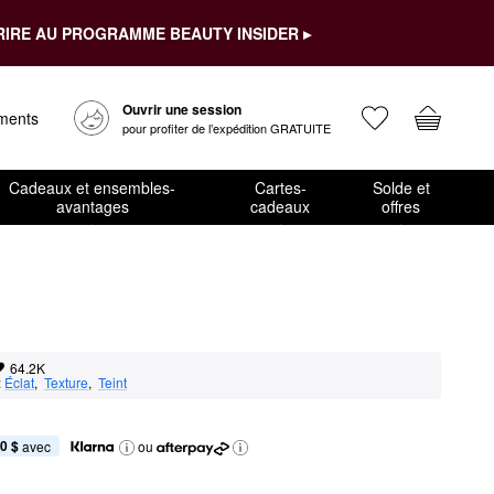
RIRE AU PROGRAMME BEAUTY INSIDER ▸
Ouvrir une session
ements
pour profiter de l’expédition GRATUITE
Cadeaux et ensembles-
Cartes-
Solde et
avantages
cadeaux
offres
64.2K
:
Éclat
,  
Texture
,  
Teint
0 $
 avec
ou