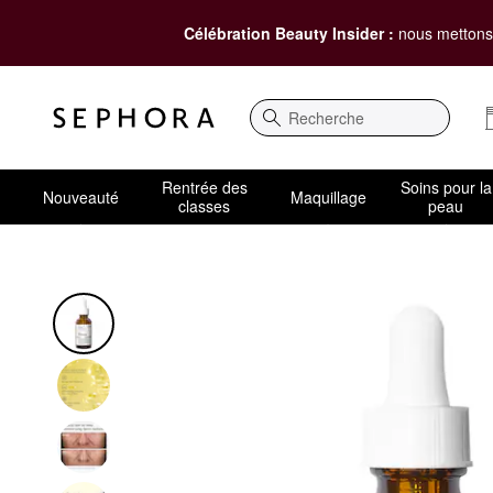
Célébration Beauty Insider :
nous mettons 
Recherche
Rentrée des
Soins pour la
Nouveauté
Maquillage
classes
peau