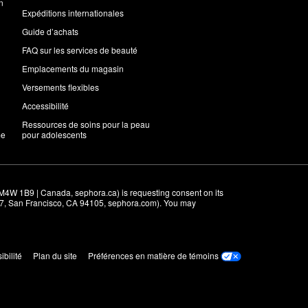
n
Expéditions internationales
Guide d’achats
FAQ sur les services de beauté
Emplacements du magasin
Versements flexibles
Accessibilité
Ressources de soins pour la peau
me
pour adolescents
M4W 1B9 | Canada, sephora.ca) is requesting consent on its 
r 7, San Francisco, CA 94105, sephora.com). You may 
ibilité
Plan du site
Préférences en matière de témoins