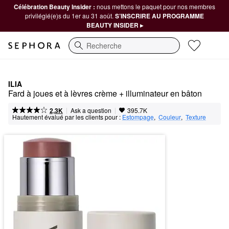
Célébration Beauty Insider :
nous mettons le paquet pour nos membres
privilégié(e)s du 1er au 31 août.
S’INSCRIRE AU PROGRAMME
BEAUTY INSIDER ▸
Recherche
ILIA
Fard à joues et à lèvres crème + illuminateur en bâton
|
|
Ask a question
2,3K
395.7K
Hautement évalué par les clients pour :
Estompage
,  
Couleur
,  
Texture