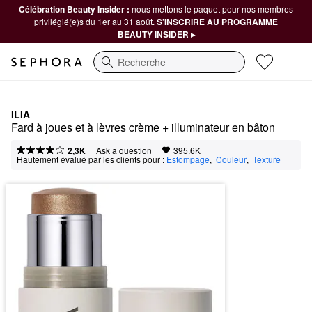
Célébration Beauty Insider :
nous mettons le paquet pour nos membres
privilégié(e)s du 1er au 31 août.
S’INSCRIRE AU PROGRAMME
BEAUTY INSIDER ▸
Recherche
ILIA
Fard à joues et à lèvres crème + illuminateur en bâton
|
|
Ask a question
2,3K
395.6K
Hautement évalué par les clients pour :
Estompage
,  
Couleur
,  
Texture