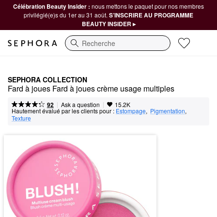
Célébration Beauty Insider :
nous mettons le paquet pour nos membres
privilégié(e)s du 1er au 31 août.
S’INSCRIRE AU PROGRAMME
BEAUTY INSIDER ▸
Recherche
SEPHORA COLLECTION
Fard à joues Fard à joues crème usage multiples
|
|
Ask a question
92
15.2K
Hautement évalué par les clients pour :
Estompage
,  
Pigmentation
,  
Texture