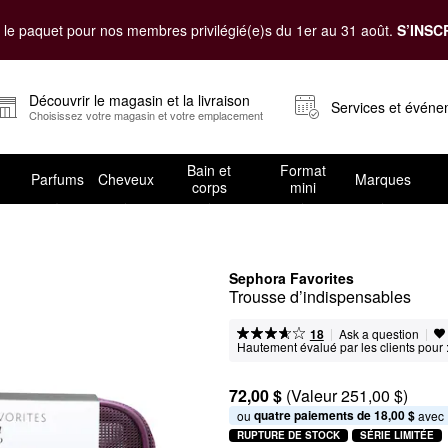
le paquet pour nos membres privilégié(e)s du 1er au 31 août.
S’INSC
Découvrir le magasin et la livraison
Services et évén
Choisissez votre magasin et votre emplacement
Bain et
Format
Parfums
Cheveux
Marques
corps
mini
Sephora Favorites
Trousse d’indispensables
|
|
Ask a question
18
Hautement évalué par les clients pour 
72,00 $
(Valeur 251,00 $)
quatre paiements de 18,00 $
ou 
 avec
RUPTURE DE STOCK
SÉRIE LIMITÉE