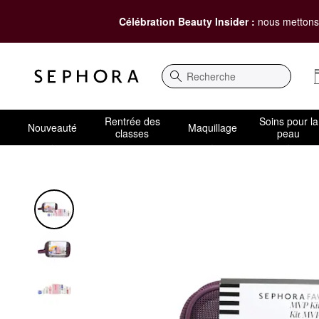
Célébration Beauty Insider :
nous mettons 
Recherche
Rentrée des
Soins pour la
Nouveauté
Maquillage
classes
peau