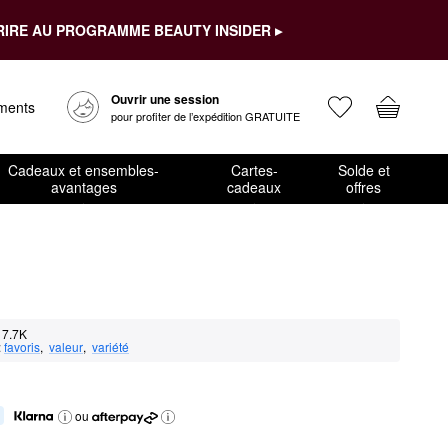
RIRE AU PROGRAMME BEAUTY INSIDER ▸
Ouvrir une session
ements
pour profiter de l’expédition GRATUITE
Cadeaux et ensembles-
Cartes-
Solde et
avantages
cadeaux
offres
7.7K
:
favoris
,  
valeur
,  
variété
ou