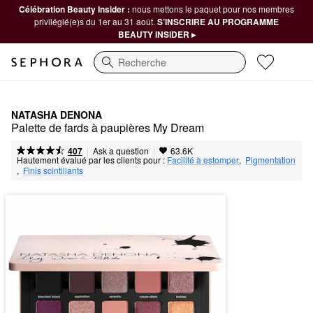
Célébration Beauty Insider :
nous mettons le paquet pour nos membres
privilégié(e)s du 1er au 31 août.
S’INSCRIRE AU PROGRAMME
BEAUTY INSIDER ▸
Recherche
NATASHA DENONA
Palette de fards à paupières My Dream
|
|
Ask a question
407
63.6K
Hautement évalué par les clients pour :
Facilité à estomper
,  
Pigmentation
,  
Finis scintillants