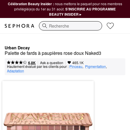
Célébration Beauty Insider :
nous mettons le paquet pour nos membres
privilégié(e)s du 1er au 31 août.
S’INSCRIRE AU PROGRAMME
BEAUTY INSIDER ▸
Recherche
Urban Decay
Palette de fards à paupières rose doux Naked3
|
|
Ask a question
6,8K
465.1K
Hautement évalué par les clients pour :
Pinceau
,  
Pigmentation
,  
Adaptation