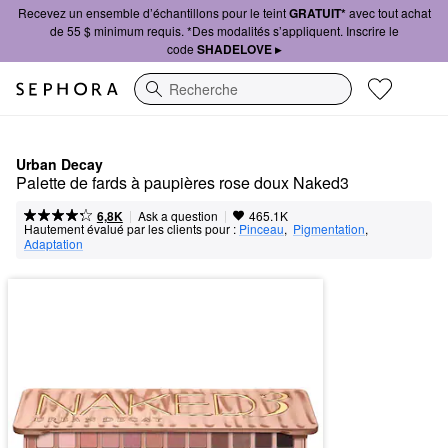
Recevez un ensemble d’échantillons pour le teint
GRATUIT*
avec tout achat
de 55 $ minimum requis. *Des modalités s’appliquent. Inscrire le
code
SHADELOVE ▸
Recherche
Urban Decay
Palette de fards à paupières rose doux Naked3
|
|
Ask a question
6,8K
465.1K
Hautement évalué par les clients pour :
Pinceau
,  
Pigmentation
,  
Adaptation