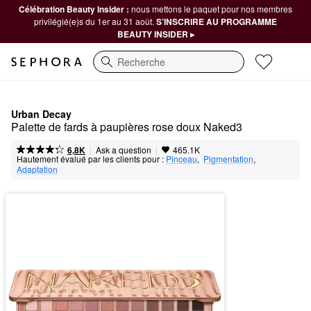
Célébration Beauty Insider :
nous mettons le paquet pour nos membres
privilégié(e)s du 1er au 31 août.
S’INSCRIRE AU PROGRAMME
BEAUTY INSIDER ▸
Recherche
Urban Decay
Palette de fards à paupières rose doux Naked3
|
|
Ask a question
6,8K
465.1K
Hautement évalué par les clients pour :
Pinceau
,  
Pigmentation
,  
Adaptation