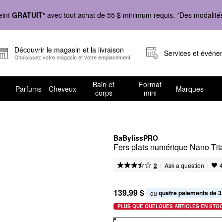
eint
GRATUIT*
avec tout achat de 55 $ minimum requis. *Des modalités 
Découvrir le magasin et la livraison
Services et évén
Choisissez votre magasin et votre emplacement
Bain et
Format
Parfums
Cheveux
Marques
corps
mini
BaBylissPRO
Fers plats numérique Nano Tit
|
|
Ask a question
2
139,99 $
quatre paiements de 3
ou 
PLUS QUE QUELQUES ARTICLES EN STO