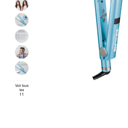
Voir tous
les
11