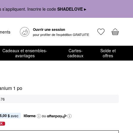
s’appliquent. Inscrire le code
SHADELOVE ▸
Ouvrir une session
ements
pour profiter de l’expédition GRATUITE
Cadeaux et ensembles-
Cartes-
Solde et
avantages
cadeaux
offres
anium 1 po
476
5,00 $
 avec
ou
CK