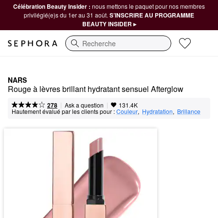
Célébration Beauty Insider :
nous mettons le paquet pour nos membres
privilégié(e)s du 1er au 31 août.
S’INSCRIRE AU PROGRAMME
BEAUTY INSIDER ▸
Recherche
NARS
Rouge à lèvres brillant hydratant sensuel Afterglow
|
|
Ask a question
278
131.4K
Hautement évalué par les clients pour :
Couleur
,  
Hydratation
,  
Brillance