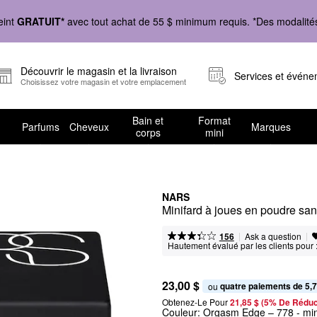
eint
GRATUIT*
avec tout achat de 55 $ minimum requis. *Des modalités 
Découvrir le magasin et la livraison
Services et évén
Choisissez votre magasin et votre emplacement
Bain et
Format
Parfums
Cheveux
Marques
corps
mini
NARS
Minifard à joues en poudre san
|
|
Ask a question
156
Hautement évalué par les clients pour 
23,00 $
quatre paiements de 5,7
ou 
Obtenez-Le Pour
21,85 $ (5% De Réduc
Couleur:
Orgasm Edge – 778
- min