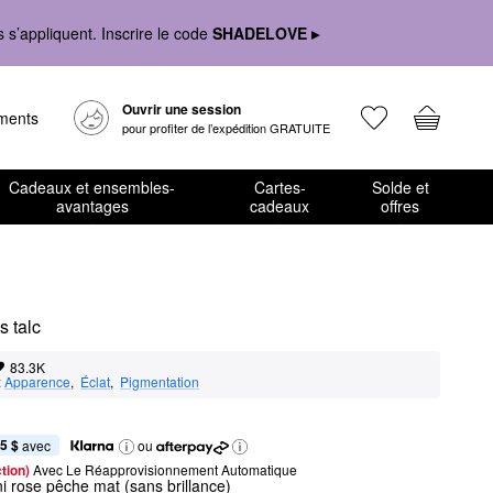
s’appliquent. Inscrire le code
SHADELOVE ▸
Ouvrir une session
ements
pour profiter de l’expédition GRATUITE
Cadeaux et ensembles-
Cartes-
Solde et
avantages
cadeaux
offres
s talc
83.3K
:
Apparence
,  
Éclat
,  
Pigmentation
5 $
 avec
ou
tion) 
Avec Le Réapprovisionnement Automatique
i rose pêche mat (sans brillance)