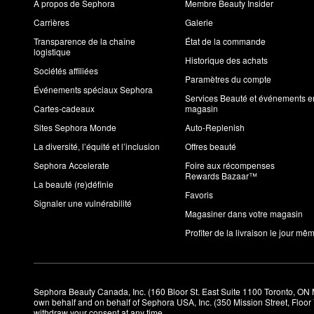
À propos de Sephora
Membre Beauty Insider
Carrières
Galerie
Transparence de la chaîne
État de la commande
logistique
Historique des achats
Sociétés affiliées
Paramètres du compte
Événements spéciaux Sephora
Services Beauté et événements e
Cartes-cadeaux
magasin
Sites Sephora Monde
Auto-Replenish
La diversité, l’équité et l’inclusion
Offres beauté
Sephora Accelerate
Foire aux récompenses
Rewards Bazaar™
La beauté (re)définie
Favoris
Signaler une vulnérabilité
Magasiner dans votre magasin
Profiter de la livraison le jour mê
Sephora Beauty Canada, Inc. (160 Bloor St. East Suite 1100 Toronto, ON 
own behalf and on behalf of Sephora USA, Inc. (350 Mission Street, Floo
withdraw your consent at any time.