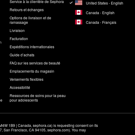
Service à la clientèle de Sephora
United States - English
Retours et échanges
Canada - English
Options de livraison et de
Canada - Français
ramassage
Livraison
Facturation
n
Expéditions internationales
Guide d’achats
FAQ sur les services de beauté
Emplacements du magasin
Versements flexibles
Accessibilité
Ressources de soins pour la peau
me
pour adolescents
M4W 1B9 | Canada, sephora.ca) is requesting consent on its 
r 7, San Francisco, CA 94105, sephora.com). You may 