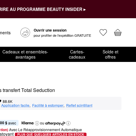
RIRE AU PROGRAMME BEAUTY INSIDER ▸
Ouvrir une session
ements
pour profiter de l’expédition GRATUITE
Cadeaux et ensembles-
Cartes-
Solde et
avantages
cadeaux
offres
 transfert Total Seduction
88.6K
:
Application facile
,  
Facilité à estomper
,  
Reflet scintillant
,00 $
 avec
ou
tion) 
Avec Le Réapprovisionnement Automatique
atoyant
PLUS QUE QUELQUES ARTICLES EN STOCK