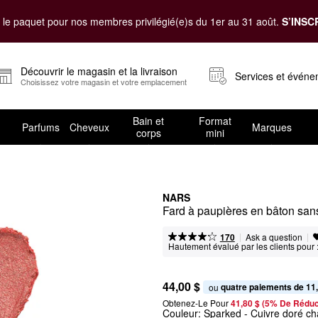
le paquet pour nos membres privilégié(e)s du 1er au 31 août.
S’INSC
Découvrir le magasin et la livraison
Services et évén
Choisissez votre magasin et votre emplacement
Bain et
Format
Parfums
Cheveux
Marques
corps
mini
NARS
Fard à paupières en bâton sans
|
|
Ask a question
170
Hautement évalué par les clients pour 
44,00 $
quatre paiements de 11
ou 
Obtenez-Le Pour
41,80 $ (5% De Réduc
Couleur:
Sparked
- Cuivre doré ch