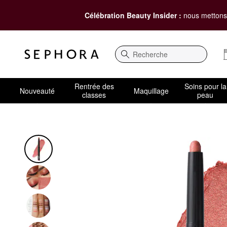
Célébration Beauty Insider :
nous mettons 
Recherche
Rentrée des
Soins pour la
Nouveauté
Maquillage
classes
peau