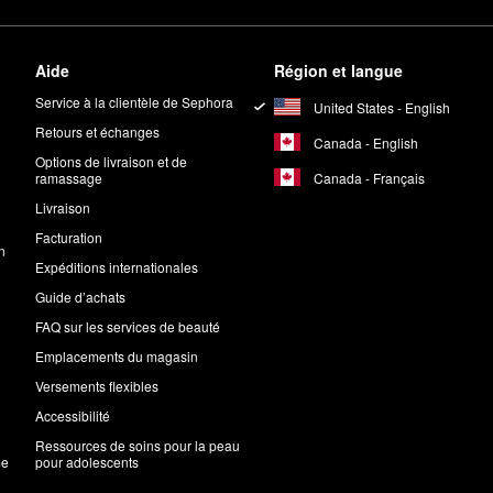
Aide
Région et langue
Service à la clientèle de Sephora
United States - English
Retours et échanges
Canada - English
Options de livraison et de
Canada - Français
ramassage
Livraison
Facturation
n
Expéditions internationales
Guide d’achats
FAQ sur les services de beauté
Emplacements du magasin
Versements flexibles
Accessibilité
Ressources de soins pour la peau
me
pour adolescents