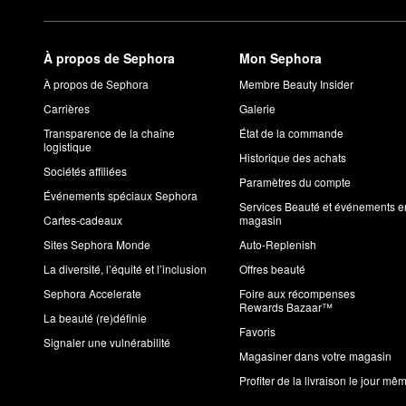
À propos de Sephora
Mon Sephora
À propos de Sephora
Membre Beauty Insider
Carrières
Galerie
Transparence de la chaîne
État de la commande
logistique
Historique des achats
Sociétés affiliées
Paramètres du compte
Événements spéciaux Sephora
Services Beauté et événements e
Cartes-cadeaux
magasin
Sites Sephora Monde
Auto-Replenish
La diversité, l’équité et l’inclusion
Offres beauté
Sephora Accelerate
Foire aux récompenses
Rewards Bazaar™
La beauté (re)définie
Favoris
Signaler une vulnérabilité
Magasiner dans votre magasin
Profiter de la livraison le jour mê