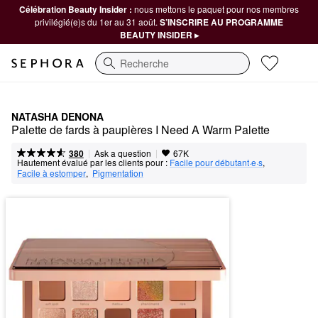
Célébration Beauty Insider :
nous mettons le paquet pour nos membres
privilégié(e)s du 1er au 31 août.
S’INSCRIRE AU PROGRAMME
BEAUTY INSIDER ▸
Recherche
NATASHA DENONA
Palette de fards à paupières I Need A Warm Palette
|
|
Ask a question
380
67K
Hautement évalué par les clients pour :
Facile pour débutant·e·s
,  
Facile à estomper
,  
Pigmentation