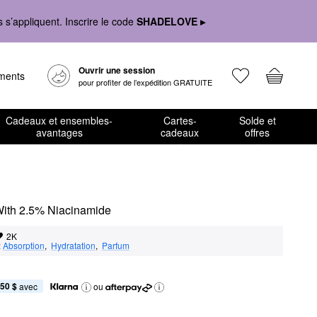
s’appliquent. Inscrire le code
SHADELOVE ▸
Ouvrir une session
ements
pour profiter de l’expédition GRATUITE
Cadeaux et ensembles-
Cartes-
Solde et
avantages
cadeaux
offres
With 2.5% Niacinamide
2K
:
Absorption
,  
Hydratation
,  
Parfum
,50 $
 avec
ou