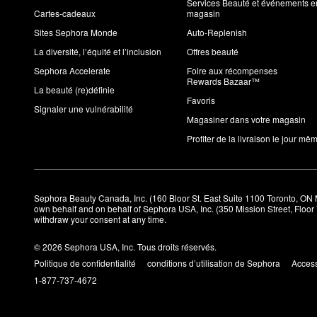
Services Beauté et événements e
Cartes-cadeaux
magasin
Sites Sephora Monde
Auto-Replenish
La diversité, l’équité et l’inclusion
Offres beauté
Sephora Accelerate
Foire aux récompenses
Rewards Bazaar™
La beauté (re)définie
Favoris
Signaler une vulnérabilité
Magasiner dans votre magasin
Profiter de la livraison le jour mê
Sephora Beauty Canada, Inc. (160 Bloor St. East Suite 1100 Toronto, ON 
own behalf and on behalf of Sephora USA, Inc. (350 Mission Street, Floo
withdraw your consent at any time.
© 2026 Sephora USA, Inc. Tous droits réservés.
Politique de confidentialité
conditions d’utilisation de Sephora
Access
1-877-737-4672