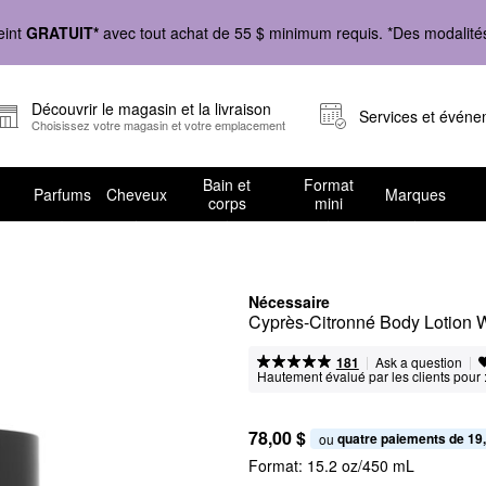
eint
GRATUIT*
avec tout achat de 55 $ minimum requis. *Des modalités 
Découvrir le magasin et la livraison
Services et évén
Choisissez votre magasin et votre emplacement
Bain et
Format
Parfums
Cheveux
Marques
corps
mini
Nécessaire
Cyprès-Citronné Body Lotion 
|
|
Ask a question
181
Hautement évalué par les clients pour 
78,00 $
quatre paiements de 19
ou 
Format:
15.2 oz/450 mL