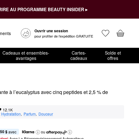
RIRE AU PROGRAMME BEAUTY INSIDER ▸
Ouvrir une session
ements
pour profiter de l’expédition GRATUITE
Cadeaux et ensembles-
Cartes-
Solde et
avantages
cadeaux
offres
ante à l’eucalyptus avec cinq peptides et 2,5 % de 
12.1K
:
Hydratation
,  
Parfum
,  
Douceur
,50 $
 avec
ou
tion) 
Avec Le Réapprovisionnement Automatique