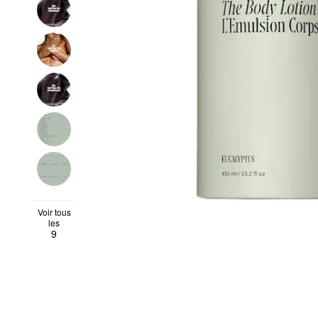
Voir tous
les
9