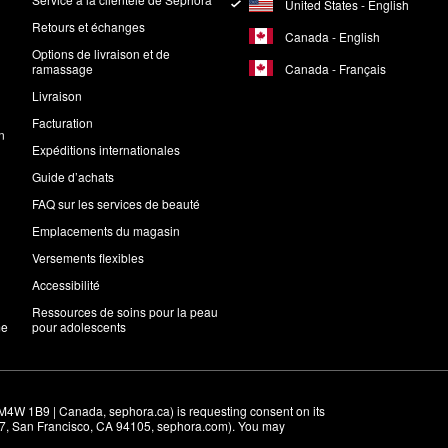
United States - English
Retours et échanges
Canada - English
Options de livraison et de
Canada - Français
ramassage
Livraison
Facturation
n
Expéditions internationales
Guide d’achats
FAQ sur les services de beauté
Emplacements du magasin
Versements flexibles
Accessibilité
Ressources de soins pour la peau
me
pour adolescents
M4W 1B9 | Canada, sephora.ca) is requesting consent on its 
r 7, San Francisco, CA 94105, sephora.com). You may 