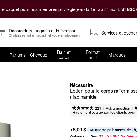
le paquet pour nos membres privilégié(e)s du 1er au 31 août.
S’INSC
Découvrir le magasin et la livraison
Services et évén
Choisissez votre magasin et votre emplacement
Bain et
Format
Parfums
Cheveux
Marques
corps
mini
Nécessaire
Lotion pour le corps raffermiss
niacinamide
|
|
Ask a question
221
Hautement évalué par les clients pour 
78,00 $
quatre paiements de 19
ou 
Obtenez-Le Pour
74,10 $ (5% De Réduc