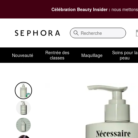
Célébration Beauty Insider :
nous mettons 
Recherche
Rentrée des
Soins pour la
Nouveauté
Maquillage
classes
peau