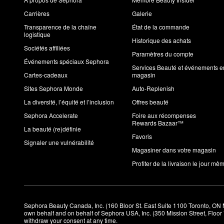
Carrières
Galerie
Transparence de la chaîne
État de la commande
logistique
Historique des achats
Sociétés affiliées
Paramètres du compte
Événements spéciaux Sephora
Services Beauté et événements e
Cartes-cadeaux
magasin
Sites Sephora Monde
Auto-Replenish
La diversité, l’équité et l’inclusion
Offres beauté
Sephora Accelerate
Foire aux récompenses
Rewards Bazaar™
La beauté (re)définie
Favoris
Signaler une vulnérabilité
Magasiner dans votre magasin
Profiter de la livraison le jour mê
Sephora Beauty Canada, Inc. (160 Bloor St. East Suite 1100 Toronto, ON 
own behalf and on behalf of Sephora USA, Inc. (350 Mission Street, Floo
withdraw your consent at any time.