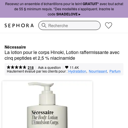
Recevez un ensemble d’échantillons pour le teint
GRATUIT*
avec tout achat
de 55 $ minimum requis. *Des modalités s’appliquent. Inscrire le
code
SHADELOVE ▸
Recherche
Nécessaire
La lotion pour le corps Hinoki, Lotion raffermissante avec 
cinq peptides et 2,5 % niacinamide
|
|
Ask a question
218
11.4K
Hautement évalué par les clients pour :
Hydratation
,  
Nourrissant
,  
Parfum