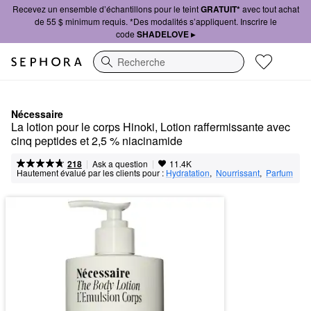
Recevez un ensemble d’échantillons pour le teint
GRATUIT*
avec tout achat
de 55 $ minimum requis. *Des modalités s’appliquent. Inscrire le
code
SHADELOVE ▸
Recherche
Nécessaire
La lotion pour le corps Hinoki, Lotion raffermissante avec 
cinq peptides et 2,5 % niacinamide
|
|
Ask a question
218
11.4K
Hautement évalué par les clients pour :
Hydratation
,  
Nourrissant
,  
Parfum