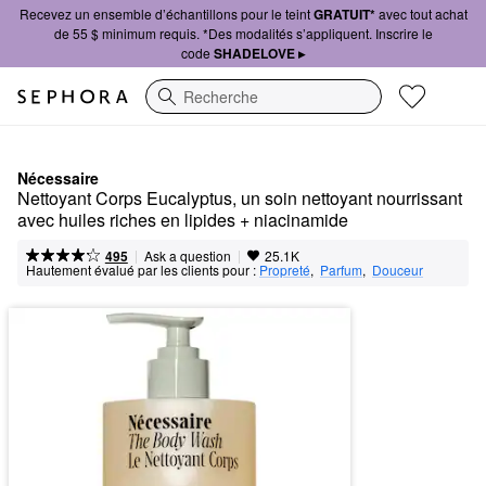
Recevez un ensemble d’échantillons pour le teint
GRATUIT*
avec tout achat
de 55 $ minimum requis. *Des modalités s’appliquent. Inscrire le
code
SHADELOVE ▸
Recherche
Nécessaire
Nettoyant Corps Eucalyptus, un soin nettoyant nourrissant 
avec huiles riches en lipides + niacinamide
|
|
Ask a question
495
25.1K
Hautement évalué par les clients pour :
Propreté
,  
Parfum
,  
Douceur