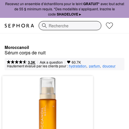
Recevez un ensemble d’échantillons pour le teint
GRATUIT*
avec tout achat
de 55 $ minimum requis. *Des modalités s’appliquent. Inscrire le
code
SHADELOVE ▸
Recherche
Moroccanoil
Sérum corps de nuit
|
|
Ask a question
3,3K
60.7K
Hautement évalué par les clients pour :
hydratation
,  
parfum
,  
douceur