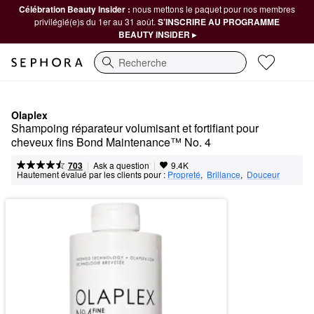
Célébration Beauty Insider :
nous mettons le paquet pour nos membres
privilégié(e)s du 1er au 31 août.
S’INSCRIRE AU PROGRAMME
BEAUTY INSIDER ▸
Recherche
Olaplex
Shampoing réparateur volumisant et fortifiant pour 
cheveux fins Bond Maintenance™ No. 4
|
|
Ask a question
703
9.4K
Hautement évalué par les clients pour :
Propreté
,  
Brillance
,  
Douceur