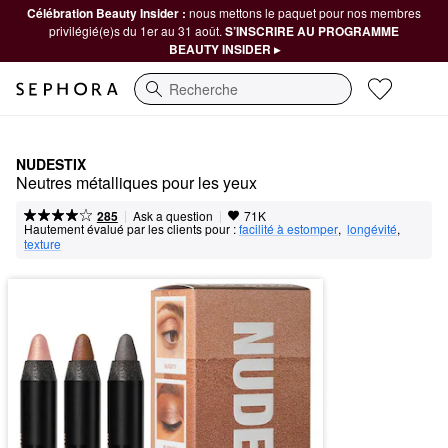
Célébration Beauty Insider :
nous mettons le paquet pour nos membres
privilégié(e)s du 1er au 31 août.
S’INSCRIRE AU PROGRAMME
BEAUTY INSIDER ▸
Recherche
NUDESTIX
Neutres métalliques pour les yeux
|
|
Ask a question
285
71K
Hautement évalué par les clients pour :
facilité à estomper
,  
longévité
,  
texture