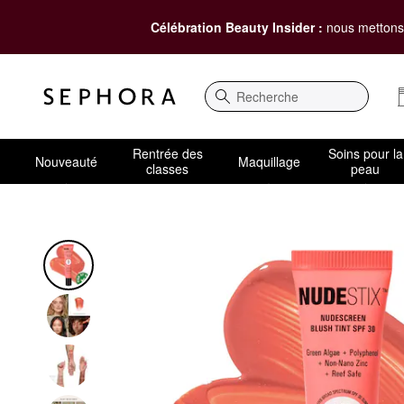
Célébration Beauty Insider :
nous mettons 
Recherche
Rentrée des
Soins pour la
Nouveauté
Maquillage
classes
peau