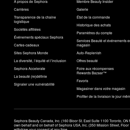
À propos de Sephora
Membre Beauty Insider
Carrières
Galerie
Transparence de la chaîne
État de la commande
logistique
Historique des achats
Sociétés affiliées
Paramètres du compte
Événements spéciaux Sephora
Services Beauté et événements e
Cartes-cadeaux
magasin
Sites Sephora Monde
Auto-Replenish
La diversité, l’équité et l’inclusion
Offres beauté
Sephora Accelerate
Foire aux récompenses
Rewards Bazaar™
La beauté (re)définie
Favoris
Signaler une vulnérabilité
Magasiner dans votre magasin
Profiter de la livraison le jour mê
Sephora Beauty Canada, Inc. (160 Bloor St. East Suite 1100 Toronto, ON 
own behalf and on behalf of Sephora USA, Inc. (350 Mission Street, Floo
withdraw your consent at any time.