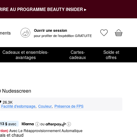
RIRE AU PROGRAMME BEAUTY INSIDER ▸
Ouvrir une session
ements
pour profiter de l’expédition GRATUITE
Cadeaux et ensembles-
Cartes-
Solde et
avantages
cadeaux
offres
30 Nudesscreen
26.3K
:
Facilité d'estompage
,  
Couleur
,  
Présence de FPS
,13 $
 avec
ou
tion) 
Avec Le Réapprovisionnement Automatique
ais et chaud