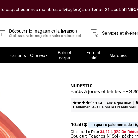
le paquet pour nos membres privilégié(e)s du 1er au 31 août.
S’INSC
Découvrir le magasin et la livraison
Services et évén
Choisissez votre magasin et votre emplacement
Bain et
Format
Parfums
Cheveux
Marques
corps
mini
NUDESTIX
Fards à joues et teintes FPS 
|
|
Ask a question
169
Hautement évalué par les clients pour 
40,50 $
quatre paiements de 10
ou 
Obtenez-Le Pour
38,48 $ (5% De Réduc
Couleur:
Peaches N’ Sol
- pêche fr