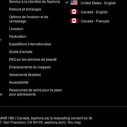
Service à la clientèle de Sephora
United States - English
Retours et échanges
Canada - English
Options de livraison et de
Canada - Français
ramassage
Livraison
Facturation
n
Expéditions internationales
Guide d’achats
FAQ sur les services de beauté
Emplacements du magasin
Versements flexibles
Accessibilité
Ressources de soins pour la peau
me
pour adolescents
M4W 1B9 | Canada, sephora.ca) is requesting consent on its 
r 7, San Francisco, CA 94105, sephora.com). You may 